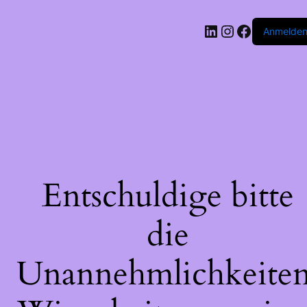
LinkedIn
Instagram
Faceboo
Anmelde
Entschuldige bitte
die
Unannehmlichkeiten