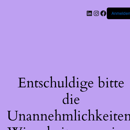
LinkedIn
Instagram
Faceboo
Anmelde
Entschuldige bitte
die
Unannehmlichkeiten