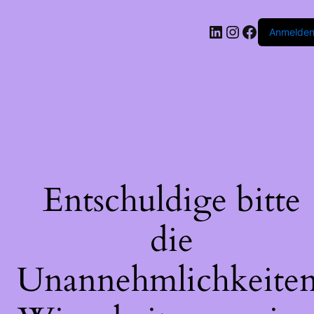
LinkedIn
Instagram
Faceboo
Anmelde
Entschuldige bitte
die
Unannehmlichkeiten